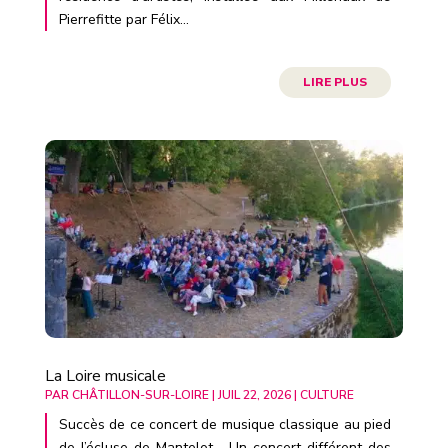
Pierrefitte par Félix...
LIRE PLUS
La Loire musicale
PAR
CHÂTILLON-SUR-LOIRE
|
JUIL 22, 2026
|
CULTURE
Succès de ce concert de musique classique au pied
de l’écluse de Mantelot. Un concert différent des