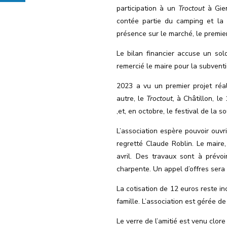
participation à un
Troctout
à Gien
contée partie du camping et la 
présence sur le marché, le premie
Le bilan financier accuse un so
remercié le maire pour la subvent
2023 a vu un premier projet réa
autre, le
Troctout,
à Châtillon, le 
,et, en octobre, le festival de la s
L’association espère pouvoir ouvr
regretté Claude Roblin. Le maire
avril. Des travaux sont à prévo
charpente. Un appel d’offres ser
La cotisation de 12 euros reste i
famille. L’association est gérée 
Le verre de l’amitié est venu clo