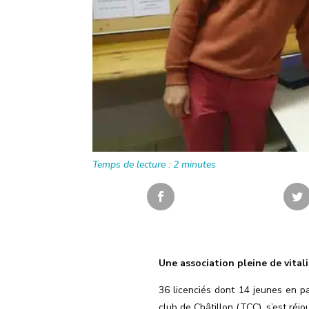
Temps de lecture :
2
minutes
Une association pleine de vitali
36 licenciés dont 14 jeunes en par
club de Châtillon (TCC), s’est réjo