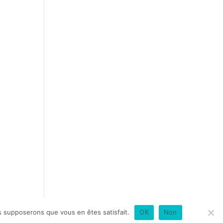
us supposerons que vous en êtes satisfait.
OK
Non