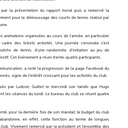
e par la présentation du rapport moral puis a remercié la
amment pour le démoussage des courts de tennis réalisé par
une.
es animations organisées au cours de l’année, en particulier
cadre des tickets activités. Une journée conviviale s’est
matchs de tennis, d’une randonnée,
d’initiation
au jeu de
festif. Cet événement a réuni trente-quatre participants.
ommunication, a noté la progression de la page Facebook du
onnés, signe de l’intérêt croissant pour les activités du club.
sés par Ludovic Guillet le mercredi soir tandis que Hugo
nt les séances du lundi.
Le bureau du club se réunit quatre
ésenté, pour la dernière fois de son mandat, le budget du club
 abandonne, en effet, cette fonction au terme de longues
lub. Vivement remercié par le président et l’ensemble des