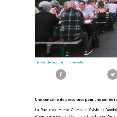
Temps de lecture :
< 1
minute
Une centaine de personnes pour une soirée f
La fête chez Mamie Germaine. Sylvie et Dominiq
d
’
une glace pendant le concert de Bruno Wirtz,