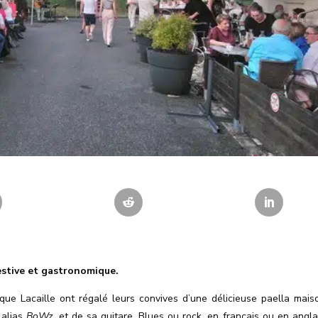
estive et gastronomique.
ue Lacaille ont régalé leurs convives d
’
une délicieuse paella mais
 alias
BoWz,
et de sa guitare. Blues ou rock, en français ou en anglai