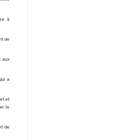
sse à
nt de
t aux
ui a
et et
er le
nt de