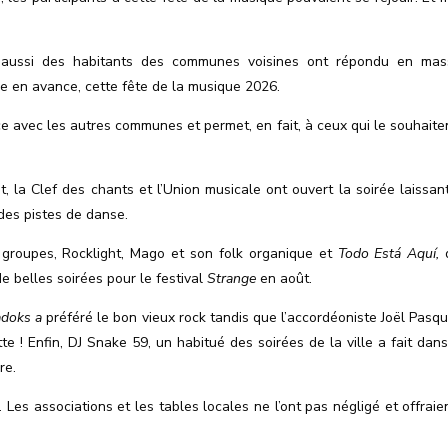
ais aussi des habitants des communes voisines ont répondu en ma
ne en avance, cette fête de la musique 2026.
ce avec les autres communes et permet, en fait, à ceux qui le souhaite
, la Clef des chants et l’Union musicale ont ouvert la soirée laissan
 des pistes de danse.
 groupes, Rocklight, Mago et son folk organique et
Todo Está Aquí,
q
 belles soirées pour le festival
Strange
en août.
adoks a
préféré le bon vieux rock tandis
que l
’
accordéoniste Joël Pasqu
e ! Enfin, DJ Snake 59, un habitué des soirées de la ville a fait dans
re.
. Les associations et les tables locales ne l’ont pas négligé et offraie