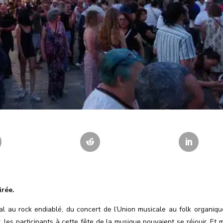
irée.
ral au rock endiablé, du concert de l’Union musicale au folk organiqu
, les participants à cette fête de la musique pouvaient se réjouir. Et