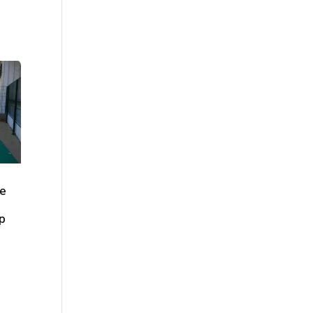
ge
mp