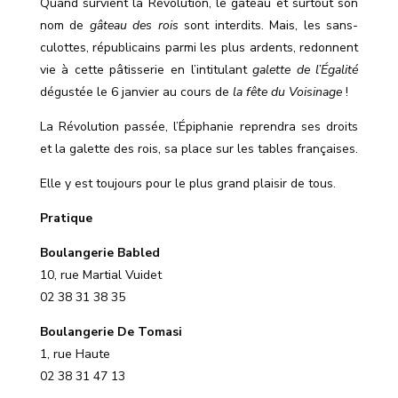
Quand survient la Révolution, le gâteau et surtout son
nom de
gâteau des rois
sont interdits. Mais, les sans-
culottes, républicains parmi les plus ardents, redonnent
vie à cette pâtisserie en l
’
intitulant
galette de l’Égalité
dégustée le 6 janvier au cours de
la fête du Voisinage
!
La Révolution passée, l’Épiphanie reprendra ses droits
et la galette des rois, sa place sur les tables françaises.
Elle y est toujours pour le plus grand plaisir de tous.
Pratique
Boulangerie Babled
10, rue Martial Vuidet
02 38 31 38 35
Boulangerie De Tomasi
1, rue Haute
02 38 31 47 13