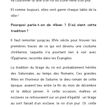
va couronner la tête d’un roi ou d’une reine d’un jour.
Et comme toujours, elles vont garnir chaque table de la
ville !
Pourquoi parle-t-on de «fève» ? D
’
où vient cette
tradition ?
Il faut remonter jusqu
’
au XIVe siècle pour trouver les
premières traces de ce qui est devenu une coutume
chrétienne, laquelle n
’
a pourtant rien à voir avec
l’Épiphanie, racontée dans les Évangiles.
La tradition du tirage du roi est probablement héritée
des
Saturnales,
au temps des Romains. Ces grandes
fêtes en l
’
honneur de Saturne, le dieu romain de cette
époque, avaient lieu entre la fin du mois de décembre
et le début janvier. À cette occasion, maîtres et
esclaves se retrouvaient sur un pied d’égalité : un tirage
au sort faisait d
’
un esclave, le roi d
’
un jour. Or, cette