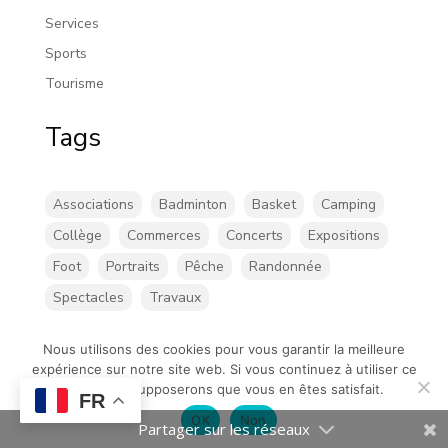
Services
Sports
Tourisme
Tags
Associations
Badminton
Basket
Camping
Collège
Commerces
Concerts
Expositions
Foot
Portraits
Pêche
Randonnée
Spectacles
Travaux
Nous utilisons des cookies pour vous garantir la meilleure
expérience sur notre site web. Si vous continuez à utiliser ce
site, nous supposerons que vous en êtes satisfait.
FR
©Chatillon-sur-loire |
Mentions légales
| Création de
OK
Non
site internet :
standesign.fr