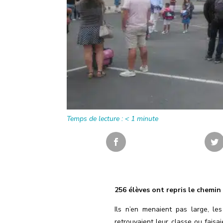
Temps de lecture :
< 1
minute
256 élèves ont repris le chemin 
Ils n’en menaient pas large, l
retrouvaient leur classe ou faisa