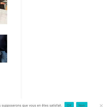
us supposerons que vous en êtes satisfait.
OK
Non