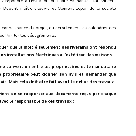
ux répondre à l’invitation du maire Emmanuel Rat. Vincent
ier Dupont, maître d’œuvre et Clément Lepan de la société
e connaissance du projet, du déroulement, du calendrier des
ur limiter les désagréments.
rquer que la moitié seulement des riverains ont répondu
urs installations électriques
à l’extérieur des maisons.
ne convention entre les propriétaires et le mandataire
 propriétaire peut donner son avis et demander que
it. Mais cela doit être fait avant le début des travaux
.
nvient de se rapporter aux documents reçus par chaque
avec le responsable de ces travaux :