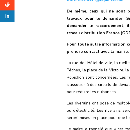
De même,
ceux qui ne sont p
travaux pour le demander
. S
demander le raccordement
, i
réseau distribution France (GD
Pour toute autre information c
prendre contact avec la mairie.
La rue de l’Hôtel de ville, la ruel
Pêches, la place de la Victoire, l
Robichon sont concernées.
Les f
s’associer à des circuits de dévia
pour réduire les nuisances.
Les riverains ont posé de multipl
ou d’électricité. Les riverains s
seront mises en place pour que les
Le maire a rappelé que « c
es tr