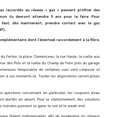
as raccordés au réseau « gaz » peuvent profiter des
inon ils devront attendre 5 ans pour le faire.
Pour
l faut, dès maintenant, prendre contact avec le gaz
RF).
omplémentaire dont l’éventuel raccordement à la fibre,
le du Ferton, la place Clemenceau, la rue Haute, la ruelle aux
a rue des Prés et la ruelle du Champ de Foire près du garage
ermetures
temporaires
de certaines rues vont s’imposer et
tion à ces moments-là. Toutes les dispositions seront prises
es questions concernant, en particulier, les coupures d’eau
eront alertés en amont. Pour le stationnement, des solutions
 riverains puissent se garer le soir et le week-end.
avaux étaient indispensables afin de moderniser les réseaux