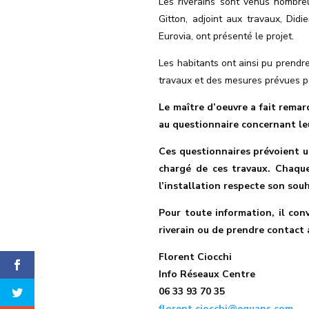
Les riverains sont venus nombre
Gitton, adjoint aux travaux, Did
Eurovia,
ont présenté
le projet.
Les habitants ont ainsi pu prendr
travaux et des mesures prévues po
Le maître d’oeuvre a fait rema
au questionnaire concernant
l
e
Ces questionnaires prévoient u
chargé de ces travaux.
Chaque
l’installation
respecte
son souha
Pour toute information, il co
riverain ou de prendre contact 
Florent Ciocchi
Info Réseaux Centre
06 33 93 70 35
florent.ciocchi@equans.com