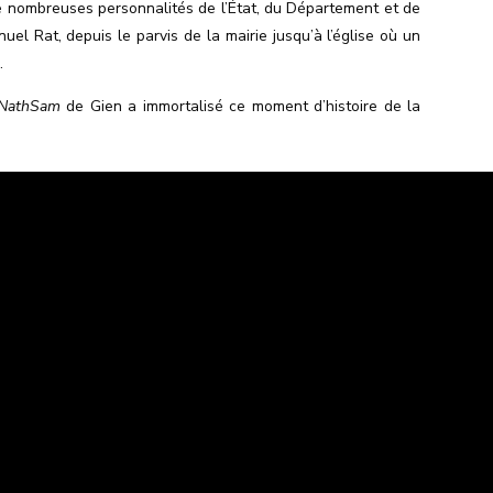
 de nombreuses personnalités de l’État, du Département et de
 Rat, depuis le parvis de la mairie jusqu’à l’église où un
.
 NathSam
de Gien a immortalisé ce moment d’histoire de la