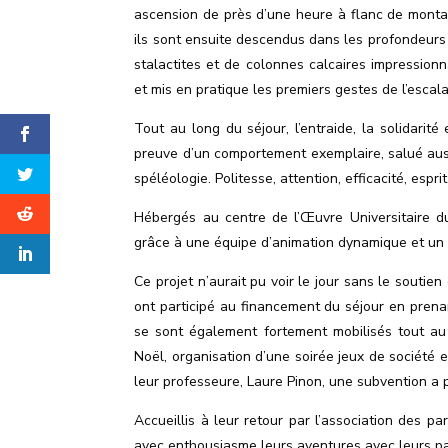
ascension de près d’une heure à flanc de montagn
ils sont ensuite descendus dans les profondeurs 
stalactites et de colonnes calcaires impression
et mis en pratique les premiers gestes de l
’
escal
Tout au long du séjour, l
’
entraide, la solidarit
preuve d
’
un comportement exemplaire, salué auss
spéléologie. Politesse, attention, efficacité, espr
Hébergés au centre de l
’Œ
uvre Universitaire d
grâce à une équipe d
’
animation dynamique et un p
Ce projet n
’
aurait pu voir le jour sans le soutie
ont participé au financement du séjour en prena
se sont également fortement mobilisés tout au
Noël, organisation d
’
une soirée jeux de société e
leur professeure, Laure Pinon, une subvention a 
Accueillis à leur retour par l
’
association des pa
avec enthousiasme leurs aventures avec leurs pa