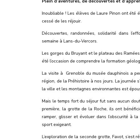
Plein d’aventures, de découvertes et d’appren
Inoubliable ! Les élèves de Laure Pinon ont été 
cessé de les réjouir.
Découvertes, randonnées, solidarité dans l’ef
semaine à Lans-du-Vercors.
Les gorges du Bruyant et le plateau des Ramées, 
été l’occasion de comprendre la formation géolo
La visite à
Grenoble du musée dauphinois a pe
région, de la Préhistoire à nos jours. La journée s
la ville et les montagnes environnantes est épou
Mais le temps fort du séjour fut sans aucun dout
première, la grotte de la Roche, ils ont bénéfic
ramper, glisser et évoluer dans l
’
obscurité à la
sport exigeant.
L
’
exploration de la seconde grotte, Favot, s
’
est r