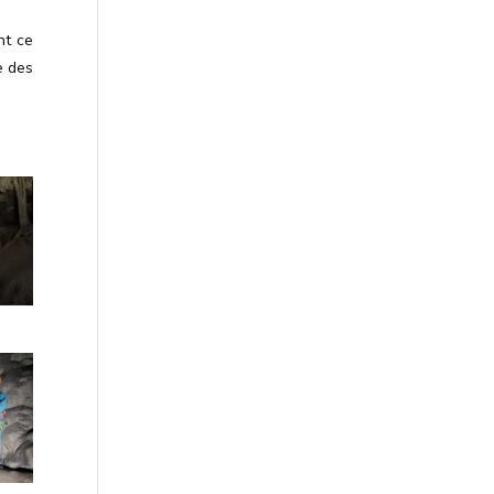
nt ce
e des