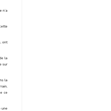
e n’a
cette
, ont
de la
e sur
ns la
rain,
de ce
é une