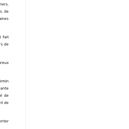
iers,
s, de
aines
 fait
rs de
ureux
irmin
nante
hé de
nt de
enter