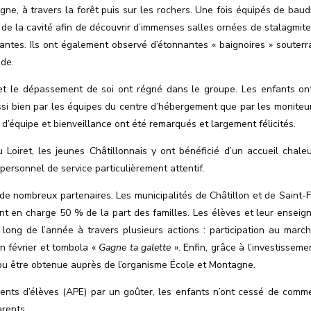
e, à travers la forêt puis sur les rochers. Une fois équipés de baudr
de la cavité afin de découvrir d
’
immenses salles ornées de stalagmite
nantes. Ils ont également observé d’étonnantes « baignoires » souterr
ade.
é et le dépassement de soi ont régné dans le groupe. Les enfants ont
i bien par les équipes du centre d
’
hébergement que par les moniteu
it d’équipe et bienveillance ont été remarqués et largement félicités.
u Loiret, les jeunes Châtillonnais y ont bénéficié d
’
un accueil chale
ersonnel de service particulièrement attentif.
n de nombreux partenaires. Les municipalités de Châtillon et de Saint-F
nt en charge 50 % de la part des familles. Les élèves et leur enseig
 long de l
’
année à travers plusieurs actions : participation au marc
n février et tombola «
Gagne ta galette
». Enfin, grâce à l
’
investisseme
pu être obtenue auprès de l
’
organisme École et Montagne.
rents d’élèves (APE) par un goûter, les enfants n’ont cessé de comm
rents.