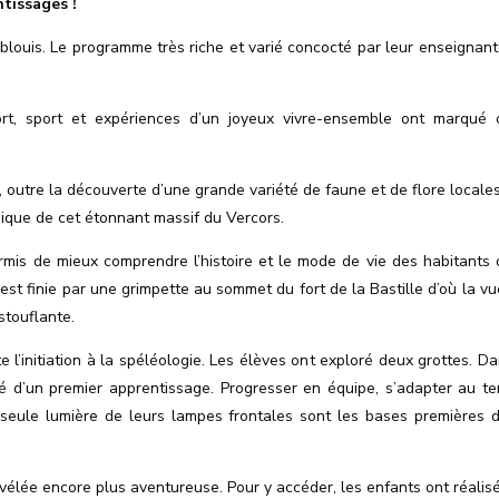
tissages !
éblouis. Le programme très riche et varié concocté par leur enseignant
fort, sport et expériences d’un joyeux vivre-ensemble ont marqué 
outre la découverte d’une grande variété de faune et de flore locales
gique de cet étonnant massif du Vercors.
rmis de mieux comprendre l
’
histoire et le mode de vie des habitants 
’
est finie par une grimpette au sommet du fort de la Bastille d’où la vu
stouflante.
e l
’
initiation à la spéléologie. Les élèves ont exploré deux grottes. Da
ié d’un premier apprentissage. Progresser en équipe, s
’
adapter au ter
 seule lumière de leurs lampes frontales sont les bases premières 
évélée encore plus aventureuse. Pour y accéder, les enfants ont réalis