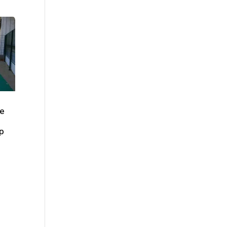
ge
mp