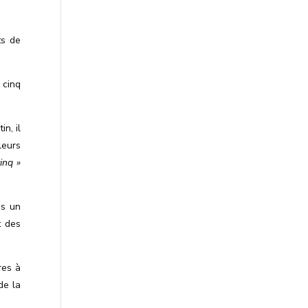
ts de
 cinq
n, il
leurs
inq »
ns un
t des
res à
de la