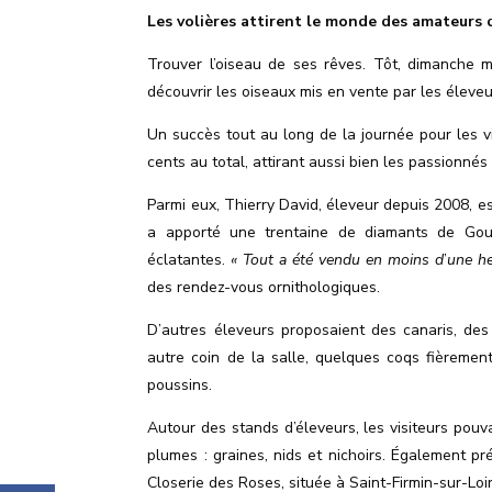
Les volières attirent le monde des amateurs d
Trouver l’oiseau de ses rêves. Tôt, dimanche m
découvrir les oiseaux mis en vente par les éleveu
Un succès tout au long de la journée pour les v
cents au total, attirant aussi bien les passionnés
Parmi eux, Thierry David, éleveur depuis 2008, e
a apporté une trentaine de diamants de Gould
éclatantes.
« Tout a été vendu en moins d
’
une he
des rendez-vous ornithologiques.
D
’
autres éleveurs proposaient des canaris, des
autre coin de la salle, quelques coqs fièremen
poussins.
Autour des stands d’éleveurs, les visiteurs pouv
plumes : graines, nids et nichoirs. Également p
Closerie des Roses, située à Saint-Firmin-sur-Loir