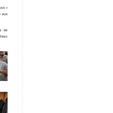
ois »
e aux
rs de
hiles