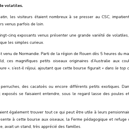
e volatiles.
atin, les visiteurs étaient nombreux à se presser au CSC, impatien
rs venus parfois de loin.
ingt-cinq exposants venus présenter une grande variété de volatiles,
 que les simples curieux.
st venu de Normandie. Parti de la région de Rouen dès 5 heures du mati
, ces magnifiques petits oiseaux originaires d
’
Australie aux cou
ure »
, s’est-il réjoui, ajoutant que cette bourse figurait
« dans le top c
 perruches, des cacatoès ou encore différents petits exotiques. Da
t exposés se faisaient entendre, sous le regard lasse des poules e
aient également trouver tout ce qui peut être utile à leurs pensionnai
résente à cette bourse aux oiseaux, la Ferme pédagogique et refuge 
e, avait un stand, très apprécié des familles.