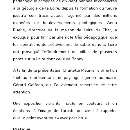
pédagogique composé de dix-sept panneaux consacrés
à la géologie de la Loire, depuis la formation du fleuve
jusqu’à son tracé actuel, façonné par des millions
d
’
années de bouleversements géologiques. Anna
Ruellé, directrice de la maison de Loire du Cher, a
expliqué, pour finir par une note très pédagogique, que
les opérations de prélèvement de sable dans la Loire
ont provoqué l
’
effondrement de pilles de plusieurs
ponts sur la Loire dont celui de Bonny.
À la fin de la présentation Charlette Meunier a offert un
tableau représentant un paysage ligérien au maire,
Gérard Galfano, qui l’a vivement remerciée de cette
attention.
Une exposition vibrante, haute en couleurs et en
émotions, à l
’
image de l
’
artiste qui aime à rappeler
qu
’
elle peint avant tout
« avec passion. »
Pratique