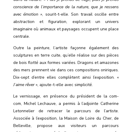
conscience de l
’
importance de la nature, que je ressens
avec émotion »
, sourit-t-elle. Son travail oscille entre
abstraction et figuration, explorant un univers
imaginaire où animaux et paysages occupent une place
centrale.
Outre la peinture, l
’
artiste façonne également des
sculptures en terre cuite, qu
’
elle réalise sur des pièces
de bois flotté aux formes variées. Dragons et amazones
des mers prennent vie dans ces compositions oniriques.
Dix-sept d’entre elles complètent ainsi l
’
exposition. «
J
’
aime rêver
», ajoute-t-elle avec simplicité.
Le vernissage, en présence du président de la com-
com, Michel Lechauve, a permis à l’adjointe Catherine
Letonnelier de retracer le parcours de l
’
artiste.
Associée à l
’
exposition, la Maison de Loire du Cher, de
Belleville, propose aux visiteurs un parcours