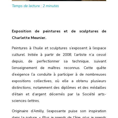
Temps de lecture :
2
minutes
Exposition de peintures et de sculptures de
Charlette Meunier.
Peintures à l’huile et sculptures s’exposent à l’espace
culturel. Initiée à partir de 2008, l
’
artiste n
’
a cessé
depuis, de perfectionner sa technique, suivant
l
’
enseignement de maîtres reconnus. Cette quête
d
’
exigence l
’
a conduite à participer à de nombreuses
expositions collectives, où elle a obtenu plusieurs
distinctions, notamment des diplômes et des médailles
d’étain et d
’
argent décernés par la Société arts-
sciences-lettres.
Originaire d
’
Amilly, l’exposante puise son inspiration
dans la nature.
« Plus je prends de l’âge, plus je prends