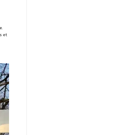
e.
s et