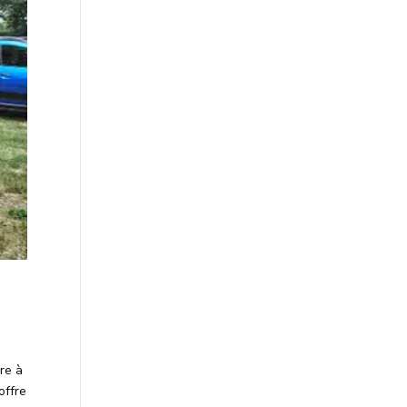
ire à
offre